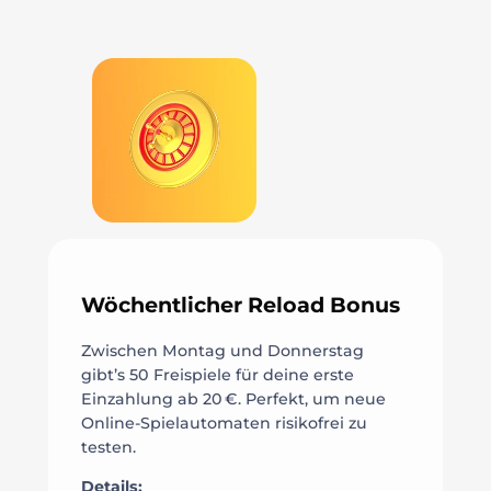
Wöchentlicher Reload Bonus
Zwischen Montag und Donnerstag
gibt’s 50 Freispiele für deine erste
Einzahlung ab 20 €. Perfekt, um neue
Online-Spielautomaten risikofrei zu
testen.
Details: