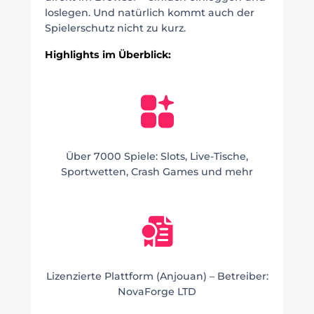
loslegen. Und natürlich kommt auch der
Spielerschutz nicht zu kurz.
Highlights im Überblick:
Über 7000 Spiele: Slots, Live-Tische,
Sportwetten, Crash Games und mehr
Lizenzierte Plattform (Anjouan) – Betreiber:
NovaForge LTD