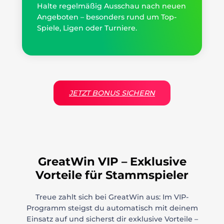
Halte regelmäßig Ausschau nach neuen
Angeboten – besonders rund um Top-
Spiele, Ligen oder Turniere.
JETZT BONUS SICHERN
GreatWin VIP – Exklusive
Vorteile für Stammspieler
Treue zahlt sich bei GreatWin aus: Im VIP-
Programm steigst du automatisch mit deinem
Einsatz auf und sicherst dir exklusive Vorteile –