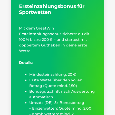
Ersteinzahlungsbonus für
Sportwetten
Mit dem GreatWin
Ersteinzahlungsbonus sicherst du dir
100 % bis zu 200 € – und startest mit
doppeltem Guthaben in deine erste
Wette.
Details:
Mindesteinzahlung: 20 €
Erste Wette über den vollen
Betrag (Quote mind. 1,50)
Bonusgutschrift nach Auswertung
automatisch
Umsatz (DE): 5x Bonusbetrag
– Einzelwetten: Quote mind. 2,00
– Kombiwetten: mind. 2