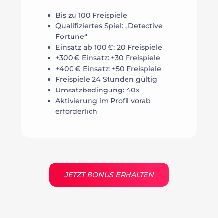
Bis zu 100 Freispiele
Qualifiziertes Spiel: „Detective
Fortune“
Einsatz ab 100 €: 20 Freispiele
+300 € Einsatz: +30 Freispiele
+400 € Einsatz: +50 Freispiele
Freispiele 24 Stunden gültig
Umsatzbedingung: 40x
Aktivierung im Profil vorab
erforderlich
JETZT BONUS ERHALTEN