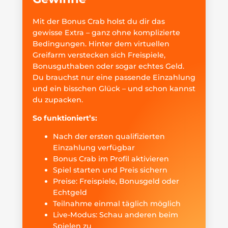
Mit der Bonus Crab holst du dir das
gewisse Extra – ganz ohne komplizierte
Bedingungen. Hinter dem virtuellen
Greifarm verstecken sich Freispiele,
Bonusguthaben oder sogar echtes Geld.
Du brauchst nur eine passende Einzahlung
und ein bisschen Glück – und schon kannst
du zupacken.
So funktioniert’s:
Nach der ersten qualifizierten
Einzahlung verfügbar
Bonus Crab im Profil aktivieren
Spiel starten und Preis sichern
Preise: Freispiele, Bonusgeld oder
Echtgeld
Teilnahme einmal täglich möglich
Live-Modus: Schau anderen beim
Spielen zu